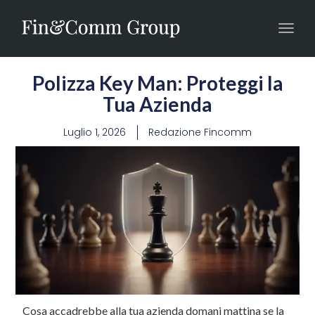
Toggl
navig
Polizza Key Man: Proteggi la
Tua Azienda
Luglio 1, 2026
Redazione Fincomm
Cosa accadrebbe alla tua azienda domani mattina se la