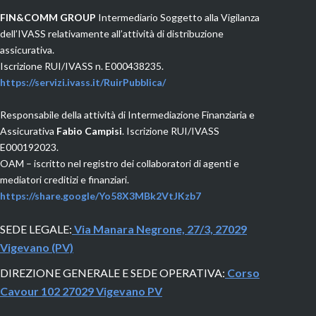
F
IN&COMM GROUP
Intermediario Soggetto alla Vigilanza
dell’IVASS relativamente all’attività di distribuzione
assicurativa.
Iscrizione RUI/IVASS n. E000438235.
https://servizi.ivass.it/RuirPubblica/
Responsabile della attività di Intermediazione Finanziaria e
Assicurativa
Fabio Campisi
. Iscrizione RUI/IVASS
E000192023.
OAM
– iscritto nel registro dei collaboratori di agenti e
mediatori creditizi e finanziari.
https://share.google/Yo58X3MBk2VtJKzb7
SEDE LEGALE:
Via Manara Negrone, 27/3, 27029
Vigevano (PV)
DIREZIONE GENERALE E SEDE OPERATIVA:
Corso
Cavour 102 27029 Vigevano PV