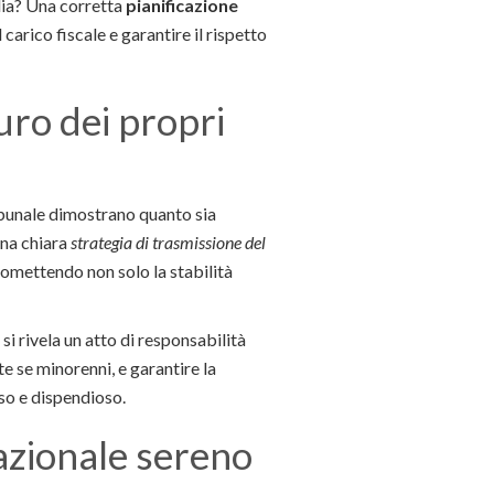
glia? Una corretta
pianificazione
arico fiscale e garantire il rispetto
turo dei propri
tribunale dimostrano quanto sia
una chiara
strategia di trasmissione del
romettendo non solo la stabilità
si rivela un atto di responsabilità
te se minorenni, e garantire la
so e dispendioso.
razionale sereno