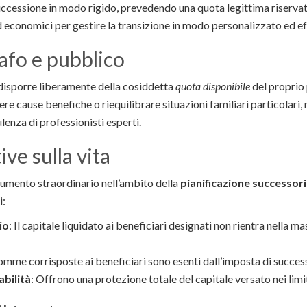
 successione in modo rigido, prevedendo una quota legittima riservata 
ed economici per gestire la transizione in modo personalizzato ed ef
afo e pubblico
disporre liberamente della cosiddetta
quota disponibile
del proprio
re cause benefiche o riequilibrare situazioni familiari particolari, 
lenza di professionisti esperti.
ive sulla vita
rumento straordinario nell’ambito della
pianificazione successor
i:
io
: Il capitale liquidato ai beneficiari designati non rientra nella m
somme corrisposte ai beneficiari sono esenti dall’imposta di succes
abilità
: Offrono una protezione totale del capitale versato nei limit