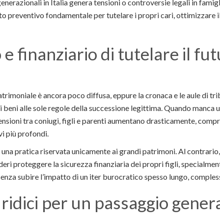
enerazionali in Italia genera tensioni o controversie legali in fami
 preventivo fondamentale per tutelare i propri cari, ottimizzare il c
 e finanziario di tutelare il fu
 patrimoniale è ancora poco diffusa, eppure la cronaca e le aule di 
pri beni alle sole regole della successione legittima. Quando manca 
rensioni tra coniugi, figli e parenti aumentano drasticamente, comp
i più profondi.
 una pratica riservata unicamente ai grandi patrimoni. Al contrario, 
deri proteggere la sicurezza finanziaria dei propri figli, specialmen
enza subire l’impatto di un iter burocratico spesso lungo, comples
uridici per un passaggio gene