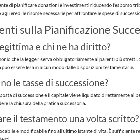
ente di pianificare donazioni e investimenti riducendo l’esborso tri
e agli eredi le risorse necessarie per affrontare le spese di success
ti sulla Pianificazione Succe
egittima e chi ne ha diritto?
onio che la legge riserva obbligatoriamente ai parenti più stretti, def
on può essere lesa in alcun modo dalle disposizioni testamentarie.
ano le tasse di successione?
mposta di successione e il capitale viene liquidato direttamente ai b
dere la chiusura della pratica successoria.
are il testamento una volta scritto?
ocabile e modificabile fino all’ultimo istante di vita. È sufficient
denti.