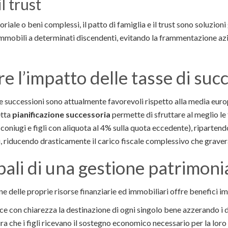
il trust
oriale o beni complessi, il patto di famiglia e il trust sono soluzi
i immobili a determinati discendenti, evitando la frammentazione a
 l’impatto delle tasse di suc
sulle successioni sono attualmente favorevoli rispetto alla media eu
etta
pianificazione successoria
permette di sfruttare al meglio le 
 coniugi e figli con aliquota al 4% sulla quota eccedente), ripartend
i, riducendo drasticamente il carico fiscale complessivo che graverà
ipali di una gestione patrimon
e delle proprie risorse finanziarie ed immobiliari offre benefici im
sce con chiarezza la destinazione di ogni singolo bene azzerando i d
ura che i figli ricevano il sostegno economico necessario per la loro 