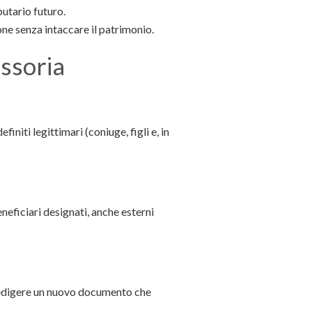
butario futuro.
ione senza intaccare il patrimonio.
ssoria
initi legittimari (coniuge, figli e, in
eneficiari designati, anche esterni
e redigere un nuovo documento che