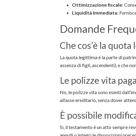
Ottimizzazione fiscale
: Cons
Liquidità immediata
: Fornisc
Domande Frequen
Che cos’è la quota l
La quota legittima è la parte di patrim
assenza di figli, ascendenti), e che n
Le polizze vita pag
No, le polizze vita sono esenti dall’i
all’asse ereditario, senza dover atten
È possibile modific
Sì, il testamento è un atto sempre rev
annulli o integri le disposizioni prece