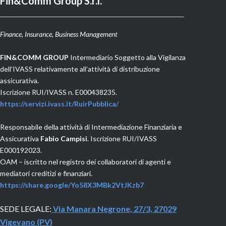
Fin&Comm Group S.r.l.
Finance, Insurance, Business Management
F
IN&COMM GROUP
Intermediario Soggetto alla Vigilanza
dell’IVASS relativamente all’attività di distribuzione
assicurativa.
Iscrizione RUI/IVASS n. E000438235.
https://servizi.ivass.it/RuirPubblica/
Responsabile della attività di Intermediazione Finanziaria e
Assicurativa
Fabio Campisi
. Iscrizione RUI/IVASS
E000192023.
OAM
– iscritto nel registro dei collaboratori di agenti e
mediatori creditizi e finanziari.
https://share.google/Yo58X3MBk2VtJKzb7
SEDE LEGALE:
Via Manara Negrone, 27/3, 27029
Vigevano (PV)